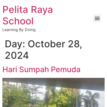
Pelita Raya
School
Learning By Doing
TEKNIK JARINGAN KOMPUTER DAN TELEKOMUNIKASI
Day:
October 28,
2024
Hari Sumpah Pemuda