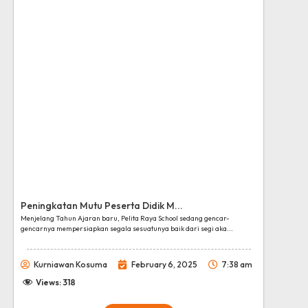
Peningkatan Mutu Peserta Didik M...
Menjelang Tahun Ajaran baru, Pelita Raya School sedang gencar-
gencarnya mempersiapkan segala sesuatunya baik dari segi aka...
Kurniawan Kosuma
February 6, 2025
7:38 am
Views:
318