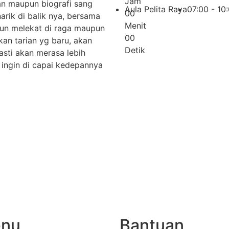
Jam
an maupun biografi sang
Aula Pelita Raya
07:00 - 10
0
0
arik di balik nya, bersama
Menit
un melekat di raga maupun
0
0
kan tarian yg baru, akan
Detik
sti akan merasa lebih
ingin di capai kedepannya
nu
Bantuan