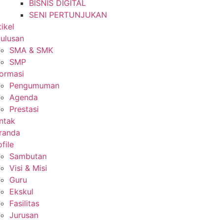
BISNIS DIGITAL
SENI PERTUNJUKAN
tikel
lulusan
SMA & SMK
SMP
formasi
Pengumuman
Agenda
Prestasi
ntak
randa
file
Sambutan
Visi & Misi
Guru
Ekskul
Fasilitas
Jurusan