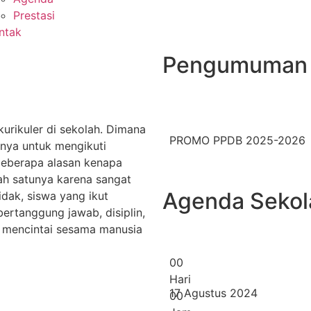
Prestasi
ntak
Pengumuman
urikuler di sekolah. Dimana
PROMO PPDB 2025-2026
nya untuk mengikuti
beberapa alasan kenapa
lah satunya karena sangat
Agenda Sekol
dak, siswa yang ikut
bertanggung jawab, disiplin,
a mencintai sesama manusia
0
0
Hari
17 Agustus 2024
0
0