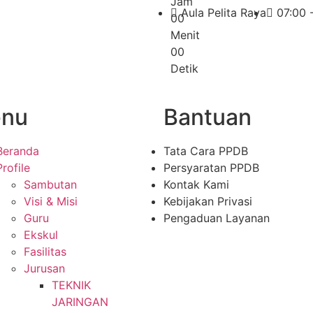
Jam
Aula Pelita Raya
07:00 
0
0
Menit
0
0
Detik
nu
Bantuan
Beranda
Tata Cara PPDB
Profile
Persyaratan PPDB
Sambutan
Kontak Kami
Visi & Misi
Kebijakan Privasi
Guru
Pengaduan Layanan
Ekskul
Fasilitas
Jurusan
TEKNIK
JARINGAN