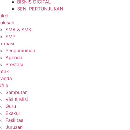
BISNIS DIGITAL
SENI PERTUNJUKAN
tikel
lulusan
SMA & SMK
SMP
formasi
Pengumuman
Agenda
Prestasi
ntak
randa
file
Sambutan
Visi & Misi
Guru
Ekskul
Fasilitas
Jurusan