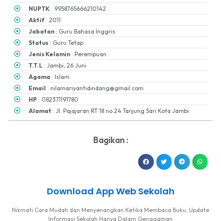
NUPTK
: 9958765666210142
Aktif
: 2011
Jabatan
: Guru Bahasa Inggris
Status
: Guru Tetap
Jenis Kelamin
: Perempuan
T.T.L
: Jambi, 26 Juni
Agama
: Islam
Email
: nilamariyantidindang@gmail.com
HP
: 082371191780
Alamat
: Jl. Pajajaran RT 18 no 24 Tanjung Sari Kota Jambi
Bagikan :
Download App Web Sekolah
Nikmati Cara Mudah dan Menyenangkan Ketika Membaca Buku, Update
Informasi Sekolah Hanya Dalam Genggaman