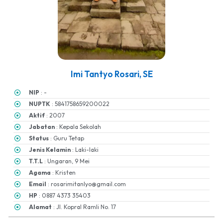
Imi Tantyo Rosari, SE
NIP
: -
NUPTK
: 5841758659200022
Aktif
: 2007
Jabatan
: Kepala Sekolah
Status
: Guru Tetap
Jenis Kelamin
: Laki-laki
T.T.L
: Ungaran, 9 Mei
Agama
: Kristen
Email
: rosarimitanlyo@gmail.com
HP
: 0887 4373 35403
Alamat
: Jl. Kopral Ramli No. 17