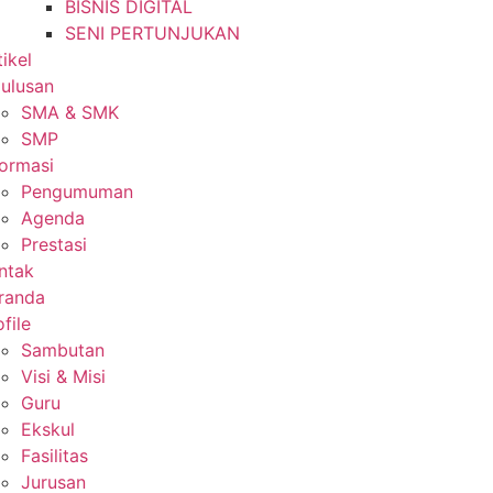
BISNIS DIGITAL
SENI PERTUNJUKAN
tikel
lulusan
SMA & SMK
SMP
formasi
Pengumuman
Agenda
Prestasi
ntak
randa
file
Sambutan
Visi & Misi
Guru
Ekskul
Fasilitas
Jurusan