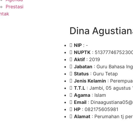
Prestasi
ntak
Dina Agustian
NIP
: -
NUPTK
: 5137774675230
Aktif
: 2019
Jabatan
: Guru Bahasa Ing
Status
: Guru Tetap
Jenis Kelamin
: Perempua
T.T.L
: Jambi, 05 agustus
Agama
: Islam
Email
: Dinaagustiana05@
HP
: 082175605981
Alamat
: Perumahan tj per