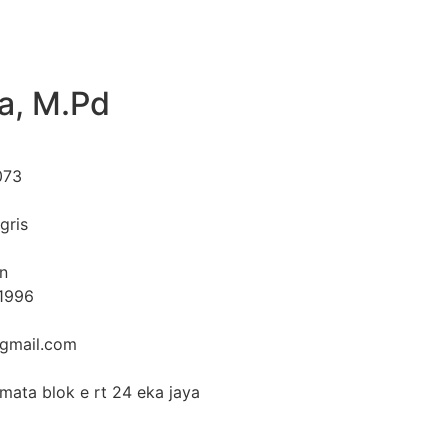
a, M.Pd
073
gris
n
 1996
gmail.com
mata blok e rt 24 eka jaya