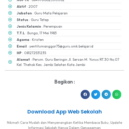
Aktif
: 2007
Jabatan
: Guru Mata Pelajaran
Status
: Guru Tetap
Jenis Kelamin
: Perempuan
T.T.L
: Bungo, 17 Mei 1983
Agama
: Kristen
Email
: yentitumanggor75@guru.smk.belajar.id
HP
: 081272531235
Alamat
: Perum. Guru Beringin Jl. Sersan M. Yunus RT.30 No.07
Kel. Thehok Kec. Jambi Selatan Kota Jambi
Bagikan :
Download App Web Sekolah
Nikmati Cara Mudah dan Menyenangkan Ketika Membaca Buku, Update
Informasi Sekolah Hanya Dalam Genggaman