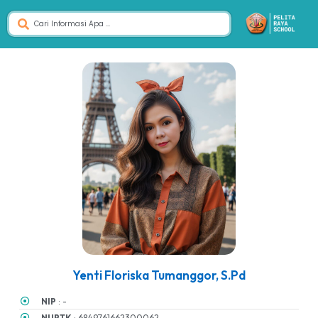
Yenti Floriska Tumanggor, S.Pd
NIP
: -
NUPTK
: 6849761662300062