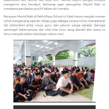
mengamini doa tersebut, berharap agar peringatan Maulid Nabi ini
membawa perubahan positif dalam diri mereka.
Perayaan Maulid Nabi di Pelita Raya School ini tidak hanya menjadi momen
untuk mengenang sejarah, tetapi juga sebagai sarana untuk mempererat
tali silaturahmi antar siswa, guru, dan seluruh warga sekolah. Semoga
semangat kebersamaan dan nilai-nilai luhur yang diambil dari acara ini
terus menyala dalam kehidupan sehari-hari.