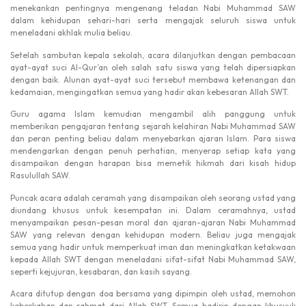
menekankan pentingnya mengenang teladan Nabi Muhammad SAW
dalam kehidupan sehari-hari serta mengajak seluruh siswa untuk
meneladani akhlak mulia beliau.
Setelah sambutan kepala sekolah, acara dilanjutkan dengan pembacaan
ayat-ayat suci Al-Qur’an oleh salah satu siswa yang telah dipersiapkan
dengan baik. Alunan ayat-ayat suci tersebut membawa ketenangan dan
kedamaian, mengingatkan semua yang hadir akan kebesaran Allah SWT.
Guru agama Islam kemudian mengambil alih panggung untuk
memberikan pengajaran tentang sejarah kelahiran Nabi Muhammad SAW
dan peran penting beliau dalam menyebarkan ajaran Islam. Para siswa
mendengarkan dengan penuh perhatian, menyerap setiap kata yang
disampaikan dengan harapan bisa memetik hikmah dari kisah hidup
Rasulullah SAW.
Puncak acara adalah ceramah yang disampaikan oleh seorang ustad yang
diundang khusus untuk kesempatan ini. Dalam ceramahnya, ustad
menyampaikan pesan-pesan moral dan ajaran-ajaran Nabi Muhammad
SAW yang relevan dengan kehidupan modern. Beliau juga mengajak
semua yang hadir untuk memperkuat iman dan meningkatkan ketakwaan
kepada Allah SWT dengan meneladani sifat-sifat Nabi Muhammad SAW,
seperti kejujuran, kesabaran, dan kasih sayang.
Acara ditutup dengan doa bersama yang dipimpin oleh ustad, memohon
keberkahan dan rahmat dari Allah SWT. Semua hadirin dengan khusyuk